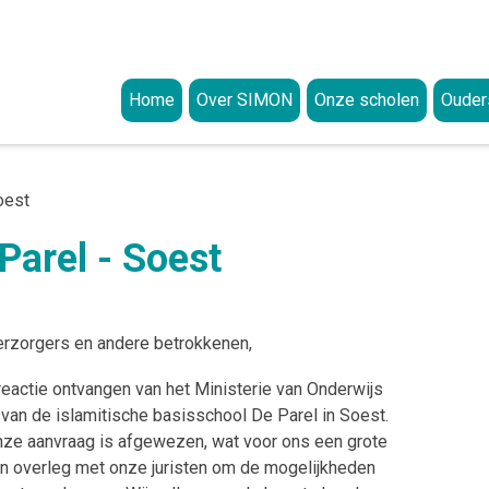
Home
Over SIMON
Onze scholen
Ouder
Missie en visie
Aanme
Visie op onderwijs
Onze waarden
Ouderp
oest
Visie op identiteit
Organisatie
Kwalit
Parel - Soest
Worden wie je bent
College van Bestuur (CvB)
Privacy
Klacht
Bestuursbureau
Privacyreglement
Documenten
Intere
Raad van Toezicht (RvT)
Uitleg rechten van ouders en procedure u
Strategisch beleidsplan
ANBI-Status
rzorgers en andere betrokkenen,
GMR
Uitleg over responsible disclosure
Jaarverslagen
reactie ontvangen van het Ministerie van Onderwijs
Meldingsformulier beveiligingsincidente
Integriteitscode
 van de islamitische basisschool De Parel in Soest.
ze aanvraag is afgewezen, wat voor ons een grote
Klokkenluidersregeling
l in overleg met onze juristen om de mogelijkheden