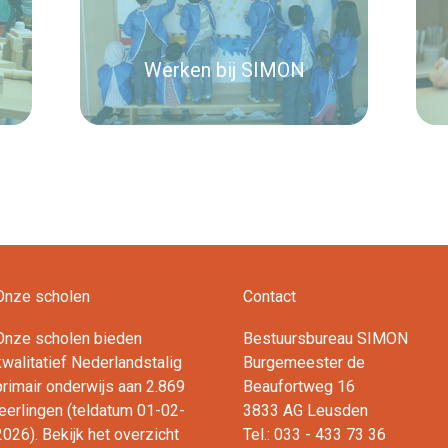
Werken bij SIMON
Lees verder
Onze scholen
Contact
Onze scholen bieden
Bestuursbureau SIMON
kwalitatief Nederlandstalig
Burgemeester de
primair onderwijs aan 2.869
Beaufortweg 16
leerlingen (teldatum 01-02-
3833 AG Leusden
2026). Bekijk het overzicht
Tel.: 033 - 433 73 36