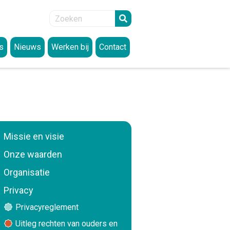
s
Nieuws
Werken bij
Contact
lden
Vacatures
articipatie
SIMON academie
eit
enregeling
ssante links
Missie en visie
itoefenen rechten
Onze waarden
Organisatie
Privacy
n en datalekken
Privacyreglement
Uitleg rechten van ouders en