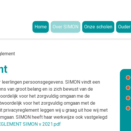
Home
Over SIMON
Onze scholen
Ouder
Missie en visie
Aanme
Visie op onderwijs
Onze waarden
Ouderp
glement
Visie op identiteit
Organisatie
Kwalit
nt
Worden wie je bent
College van Bestuur (CvB)
Privacy
Klacht
Bestuursbureau
Privacyreglement
Documenten
Intere
ar leerlingen persoonsgegevens. SIMON vindt een
Raad van Toezicht (RvT)
Uitleg rechten van ouders en procedure u
Strategisch beleidsplan
ANBI-Status
 van groot belang en is zich bewust van de
oordelijk voor het zorgvuldig omgaan me de
GMR
Uitleg over responsible disclosure
Jaarverslagen
woordelijk voor het zorgvuldig omgaan met de
Meldingsformulier beveiligingsincidente
Integriteitscode
 privacyreglement leggen wij u graag uit hoe wij met
mgaan. SIMON heeft haar werkwijze ook vastgelegd
Klokkenluidersregeling
GLEMENT SIMON v 2021.pdf